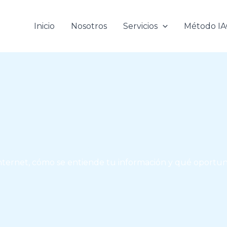
Inicio
Nosotros
Servicios
Método I
trada, entendida y recomendada.
nternet, cómo se entiende tu información y qué oportun