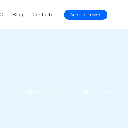
AO
Blog
Contacto
Analiza tu web
idades de mejora existen para adaptarla al nuevo