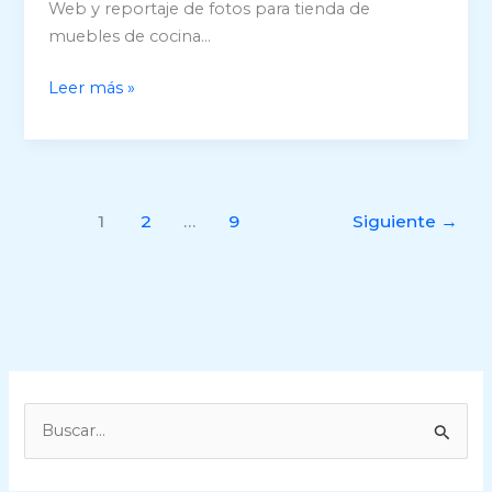
Web y reportaje de fotos para tienda de
muebles de cocina…
Cocinas
Leer más »
Cocirama
1
2
…
9
Siguiente
→
B
u
s