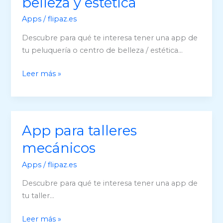
belleza y estética
Apps
/
flipaz.es
Descubre para qué te interesa tener una app de
tu peluquería o centro de belleza / estética…
App
Leer más »
para
centros
de
belleza
App para talleres
y
mecánicos
estética
Apps
/
flipaz.es
Descubre para qué te interesa tener una app de
tu taller…
App
Leer más »