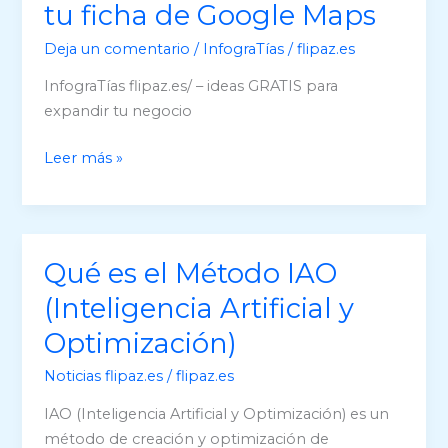
tu ficha de Google Maps
posicionar
tu
Deja un comentario
/
InfograTías
/
flipaz.es
ficha
InfograTías flipaz.es/ – ideas GRATIS para
de
expandir tu negocio
Google
Maps
5
Leer más »
razones
para
reclamar
tu
Qué es el Método IAO
ficha
(Inteligencia Artificial y
de
Google
Optimización)
Maps
Noticias flipaz.es
/
flipaz.es
IAO (Inteligencia Artificial y Optimización) es un
método de creación y optimización de