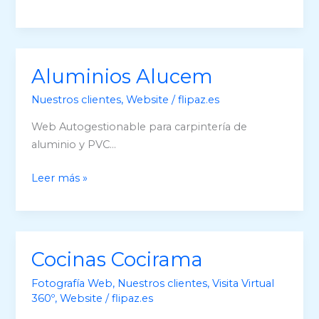
para
talleres
mecánicos
Aluminios Alucem
Nuestros clientes
,
Website
/
flipaz.es
Web Autogestionable para carpintería de
aluminio y PVC…
Aluminios
Leer más »
Alucem
Cocinas Cocirama
Fotografía Web
,
Nuestros clientes
,
Visita Virtual
360º
,
Website
/
flipaz.es