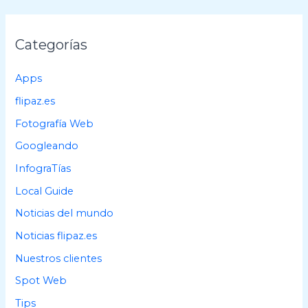
c
a
Categorías
r
p
Apps
o
flipaz.es
r
Fotografía Web
:
Googleando
InfograTías
Local Guide
Noticias del mundo
Noticias flipaz.es
Nuestros clientes
Spot Web
Tips