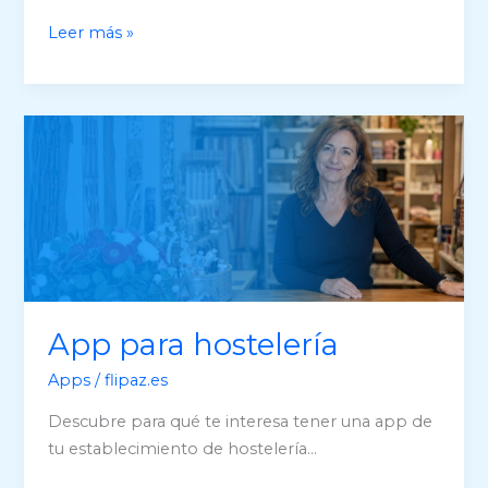
App
Leer más »
para
salud
/
terapia
App para hostelería
Apps
/
flipaz.es
Descubre para qué te interesa tener una app de
tu establecimiento de hostelería…