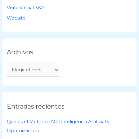
Visita Virtual 360º
Website
Archivos
A
r
c
h
i
Entradas recientes
v
o
Qué es el Método IAO (Inteligencia Artificial y
s
Optimización)