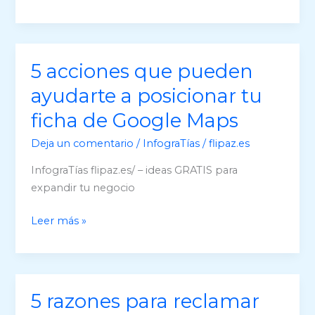
las
Publicaciones
de
GoogleMaps
5 acciones que pueden
y
ayudarte a posicionar tu
anuncia
tu
ficha de Google Maps
empresa
Deja un comentario
/
InfograTías
/
flipaz.es
GRATIS
InfograTías flipaz.es/ – ideas GRATIS para
expandir tu negocio
5
Leer más »
acciones
que
pueden
ayudarte
5 razones para reclamar
a