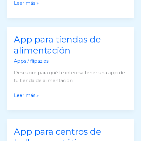
App
Leer más »
para
hostelería
App para tiendas de
alimentación
Apps
/
flipaz.es
Descubre para qué te interesa tener una app de
tu tienda de alimentación…
App
Leer más »
para
tiendas
de
alimentación
App para centros de