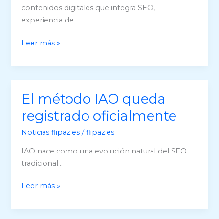
contenidos digitales que integra SEO,
experiencia de
Qué
Leer más »
es
el
Método
IAO
El método IAO queda
(Inteligencia
registrado oficialmente
Artificial
y
Noticias flipaz.es
/
flipaz.es
Optimización)
IAO nace como una evolución natural del SEO
tradicional…
El
Leer más »
método
IAO