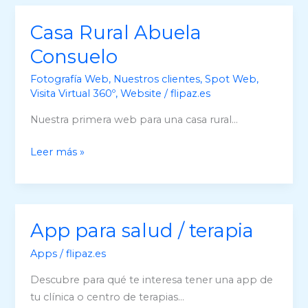
queda
registrado
Casa Rural Abuela
oficialmente
Consuelo
Fotografía Web
,
Nuestros clientes
,
Spot Web
,
Visita Virtual 360º
,
Website
/
flipaz.es
Nuestra primera web para una casa rural…
Casa
Leer más »
Rural
Abuela
Consuelo
App para salud / terapia
Apps
/
flipaz.es
Descubre para qué te interesa tener una app de
tu clínica o centro de terapias…