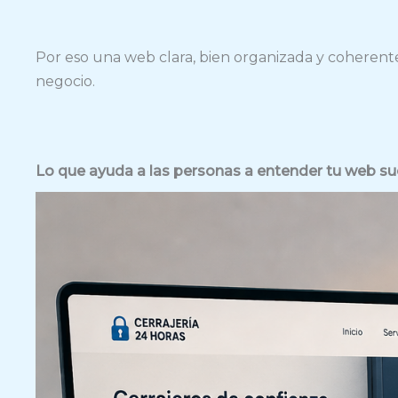
Por eso una web clara, bien organizada y coherent
negocio.
Lo que ayuda a las personas a entender tu web sue