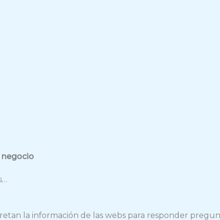
u negocio
s…
terpretan la información de las webs para responder preg