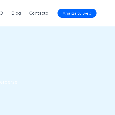
AO
Blog
Contacto
Analiza tu web
erderse.