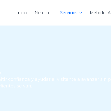
Inicio
Nosotros
Servicios
Método I
n.
tir confianza y ayudar al visitante a avanzar sin p
ientes se van.