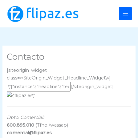
Ir
al
contenido
Contacto
[siteorigin_widget
class=\»SiteOrigin_Widget_Headline_Widget\»]
[/siteorigin_widget]
Dpto. Comercial:
600.895.010
(Tfno./wassap)
comercial@flipaz.es