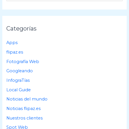
s
c
a
Categorías
r
p
Apps
o
flipaz.es
r
Fotografía Web
:
Googleando
InfograTías
Local Guide
Noticias del mundo
Noticias flipaz.es
Nuestros clientes
Spot Web