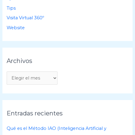
Tips
Visita Virtual 360º
Website
Archivos
A
r
c
h
i
Entradas recientes
v
o
Qué es el Método IAO (Inteligencia Artificial y