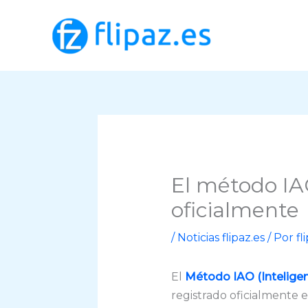
Ir
al
contenido
El método IA
oficialmente
/
Noticias flipaz.es
/ Por
fl
El
Método IAO (Inteligenc
registrado oficialmente 