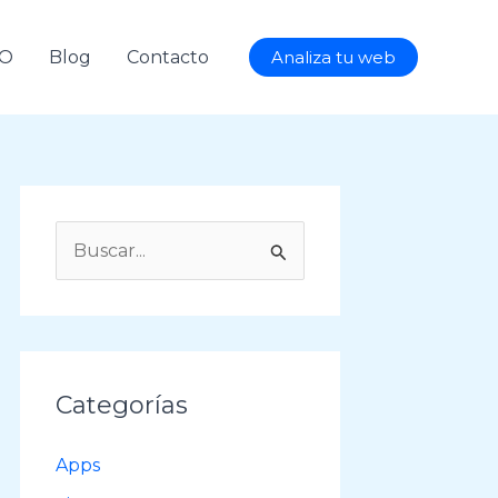
AO
Blog
Contacto
Analiza tu web
B
u
s
c
a
Categorías
r
p
Apps
o