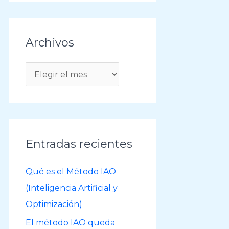
Archivos
A
r
c
h
i
Entradas recientes
v
o
Qué es el Método IAO
s
(Inteligencia Artificial y
Optimización)
El método IAO queda