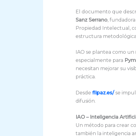
El documento que describ
Sanz Serrano
, fundador
Propiedad Intelectual, co
estructura metodológica 
IAO se plantea como un
especialmente para
Pyme
necesitan mejorar su visi
práctica.
Desde
flipaz.es/
se impuls
difusión.
IAO – Inteligencia Artifi
Un método para crear co
también la inteligencia art