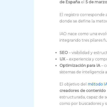
de España
el
5 de marzo
El registro corresponde 
donde se define la meto
IAO nace como una evoluc
integrando tres pilares 
SEO
– visibilidad y estr
UX
– experiencia y compr
Optimización para IA
– c
sistemas de inteligencia ar
El objetivo del
método I
creadores de contenido
estructurada, capaz de 
como por buscadores y si