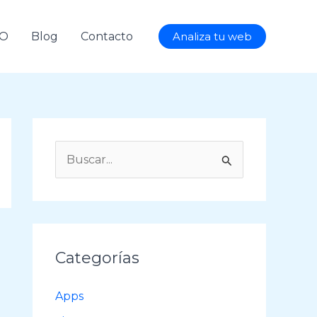
AO
Blog
Contacto
Analiza tu web
B
u
s
c
a
Categorías
r
p
Apps
o