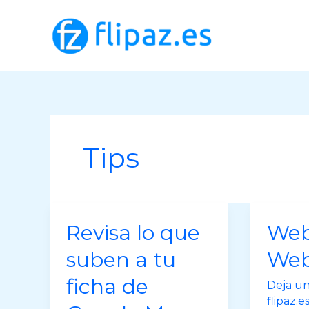
Ir
al
contenido
Tips
Revisa lo que
Web
suben a tu
Web
ficha de
Deja u
flipaz.e