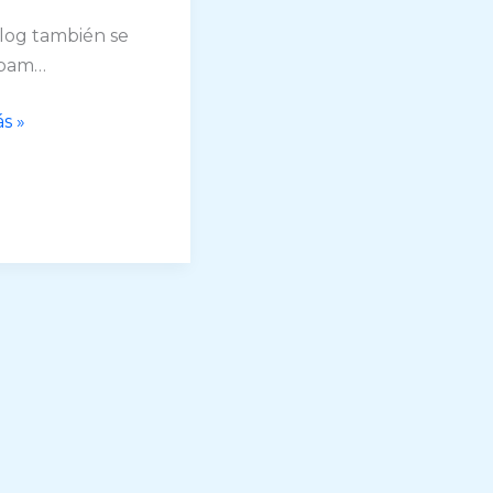
log también se
spam…
s »