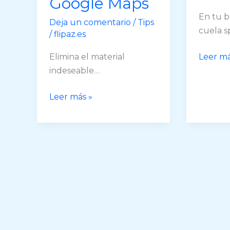
Google Maps
En tu b
Deja un comentario
/
Tips
cuela 
/
flipaz.es
Web
Elimina el material
Leer má
viva
indeseable…
Vs
Revisa
Leer más »
Web
lo
latente
que
suben
a
tu
ficha
de
Google
Maps