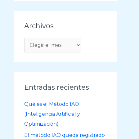
Archivos
A
r
c
h
i
Entradas recientes
v
o
Qué es el Método IAO
s
(Inteligencia Artificial y
Optimización)
El método IAO queda registrado