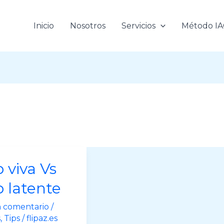
Inicio
Nosotros
Servicios
Método I
 viva Vs
 latente
n comentario
/
s
,
Tips
/
flipaz.es