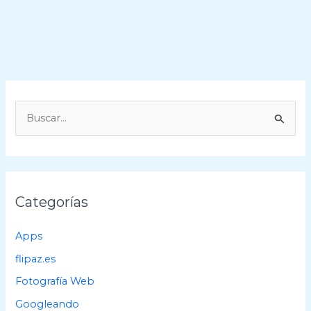
B
u
s
c
a
Categorías
r
p
Apps
o
flipaz.es
r
Fotografía Web
:
Googleando