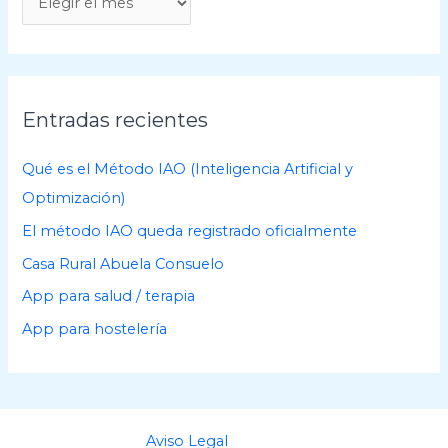
r
c
h
i
Entradas recientes
v
o
Qué es el Método IAO (Inteligencia Artificial y
s
Optimización)
El método IAO queda registrado oficialmente
Casa Rural Abuela Consuelo
App para salud / terapia
App para hostelería
Aviso Legal