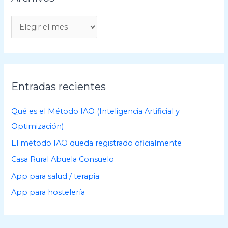
A
r
c
h
i
Entradas recientes
v
o
Qué es el Método IAO (Inteligencia Artificial y
s
Optimización)
El método IAO queda registrado oficialmente
Casa Rural Abuela Consuelo
App para salud / terapia
App para hostelería