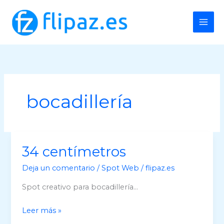
Ir
al
contenido
bocadillería
34 centímetros
Deja un comentario
/
Spot Web
/
flipaz.es
Spot creativo para bocadillería…
34
Leer más »
centímetros