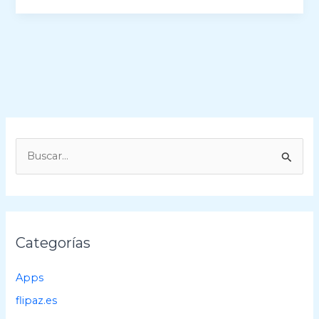
B
u
s
c
a
Categorías
r
p
Apps
o
flipaz.es
r