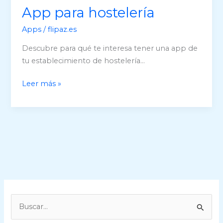
App para hostelería
Apps
/
flipaz.es
Descubre para qué te interesa tener una app de
tu establecimiento de hostelería…
App
Leer más »
para
hostelería
B
u