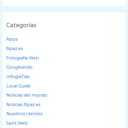
s
c
a
Categorías
r
p
Apps
o
flipaz.es
r
Fotografía Web
:
Googleando
InfograTías
Local Guide
Noticias del mundo
Noticias flipaz.es
Nuestros clientes
Spot Web