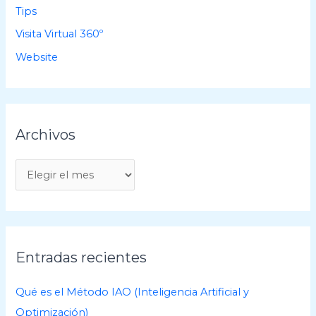
Tips
Visita Virtual 360º
Website
Archivos
A
r
c
h
i
Entradas recientes
v
o
Qué es el Método IAO (Inteligencia Artificial y
s
Optimización)