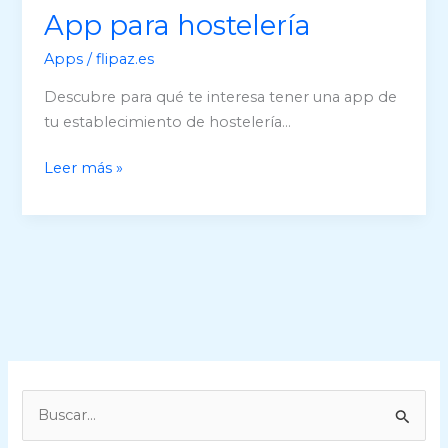
App para hostelería
Apps
/
flipaz.es
Descubre para qué te interesa tener una app de
tu establecimiento de hostelería…
App
Leer más »
para
hostelería
B
u