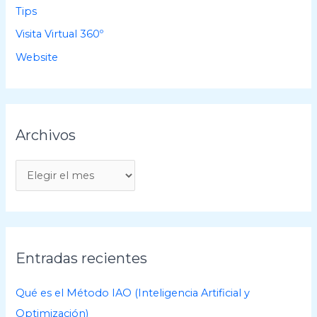
Tips
Visita Virtual 360º
Website
Archivos
A
r
c
h
i
Entradas recientes
v
o
Qué es el Método IAO (Inteligencia Artificial y
s
Optimización)