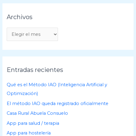
Archivos
A
r
c
h
i
Entradas recientes
v
o
Qué es el Método IAO (Inteligencia Artificial y
s
Optimización)
El método IAO queda registrado oficialmente
Casa Rural Abuela Consuelo
App para salud / terapia
App para hostelería