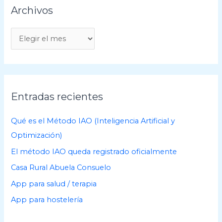
Archivos
A
r
c
h
i
Entradas recientes
v
o
Qué es el Método IAO (Inteligencia Artificial y
s
Optimización)
El método IAO queda registrado oficialmente
Casa Rural Abuela Consuelo
App para salud / terapia
App para hostelería