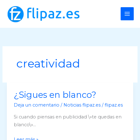
Ir
al
contenido
creatividad
¿Sigues en blanco?
Deja un comentario
/
Noticias flipaz.es
/
flipaz.es
Si cuando piensas en publicidad \»te quedas en
blanco\»…
¿Sigues
Leer más »