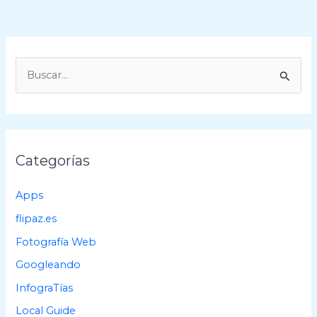
B
u
s
c
a
Categorías
r
p
Apps
o
flipaz.es
r
Fotografía Web
:
Googleando
InfograTías
Local Guide