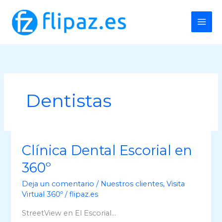
Ir
al
contenido
Dentistas
Clínica Dental Escorial en
360º
Deja un comentario
/
Nuestros clientes
,
Visita
Virtual 360º
/
flipaz.es
StreetView en El Escorial…