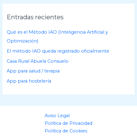
h
i
Entradas recientes
v
o
Qué es el Método IAO (Inteligencia Artificial y
s
Optimización)
El método IAO queda registrado oficialmente
Casa Rural Abuela Consuelo
App para salud / terapia
App para hostelería
Aviso Legal
Política de Privacidad
Política de Cookies