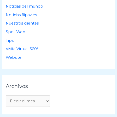
Noticias del mundo
Noticias flipaz.es
Nuestros clientes
Spot Web
Tips
Visita Virtual 360º
Website
Archivos
A
r
c