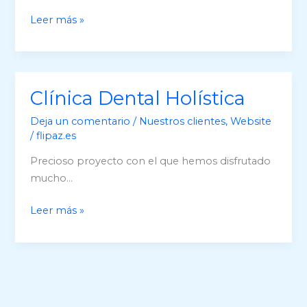
Clínica
Leer más »
Dental
Escorial
en
360º
Clínica Dental Holística
Deja un comentario
/
Nuestros clientes
,
Website
/
flipaz.es
Precioso proyecto con el que hemos disfrutado
mucho…
Clínica
Leer más »
Dental
Holística