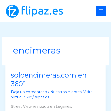
Ir
al
contenido
encimeras
soloencimeras.com en
360º
Deja un comentario
/
Nuestros clientes
,
Visita
Virtual 360º
/
flipaz.es
Street View realizado en Leganés…