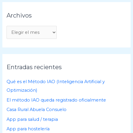
Archivos
A
r
c
h
i
Entradas recientes
v
o
Qué es el Método IAO (Inteligencia Artificial y
s
Optimización)
El método IAO queda registrado oficialmente
Casa Rural Abuela Consuelo
App para salud / terapia
App para hostelería