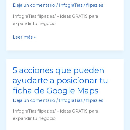
Deja un comentario
/
InfograTías
/
flipaz.es
InfograTías flipaz.es/ – ideas GRATIS para
expandir tu negocio
Descubre
Leer más »
las
Publicaciones
de
GoogleMaps
5 acciones que pueden
y
ayudarte a posicionar tu
anuncia
tu
ficha de Google Maps
empresa
Deja un comentario
/
InfograTías
/
flipaz.es
GRATIS
InfograTías flipaz.es/ – ideas GRATIS para
expandir tu negocio