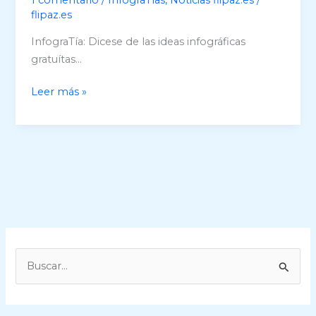
de
flipaz.es
Google
Maps
InfograTía: Dicese de las ideas infográficas
gratuítas…
InfograTías
Leer más »
flipaz.es
B
u
s