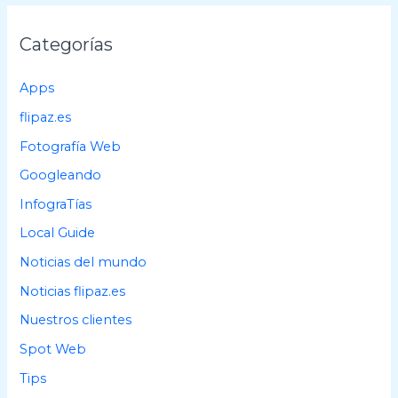
c
a
Categorías
r
p
Apps
o
flipaz.es
r
Fotografía Web
:
Googleando
InfograTías
Local Guide
Noticias del mundo
Noticias flipaz.es
Nuestros clientes
Spot Web
Tips