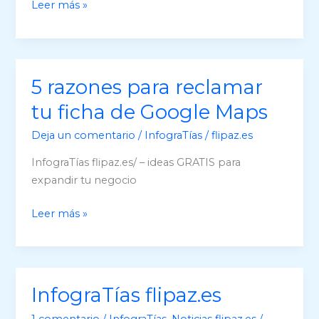
5
Leer más »
acciones
que
pueden
ayudarte
5 razones para reclamar
a
tu ficha de Google Maps
posicionar
tu
Deja un comentario
/
InfograTías
/
flipaz.es
ficha
InfograTías flipaz.es/ – ideas GRATIS para
de
expandir tu negocio
Google
Maps
5
Leer más »
razones
para
reclamar
tu
InfograTías flipaz.es
ficha
1 comentario
/
InfograTías
,
Noticias flipaz.es
/