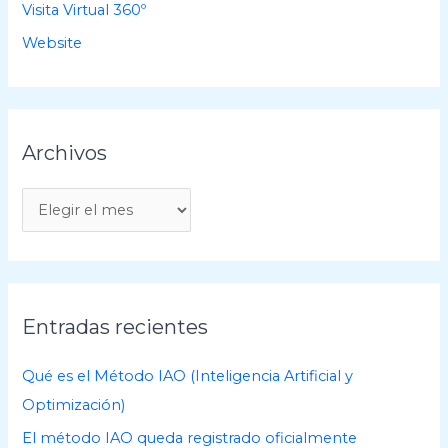
Visita Virtual 360º
Website
Archivos
A
r
c
h
i
Entradas recientes
v
o
Qué es el Método IAO (Inteligencia Artificial y
s
Optimización)
El método IAO queda registrado oficialmente