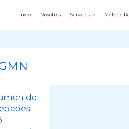
Inicio
Nosotros
Servicios
Método I
 GMN
umen de
edades
8