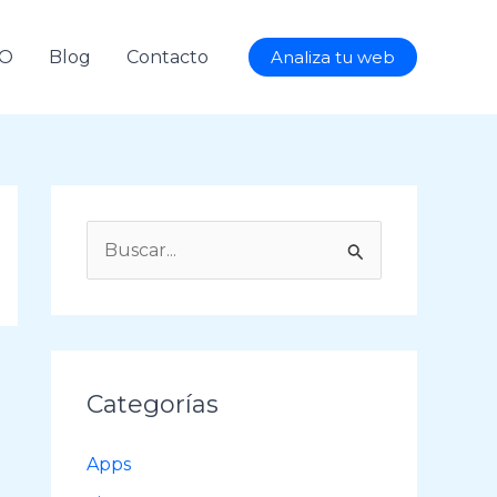
AO
Blog
Contacto
Analiza tu web
B
u
s
c
a
Categorías
r
p
Apps
o