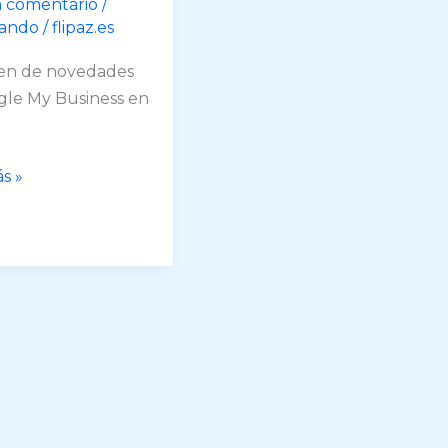
n comentario
/
ando
/
flipaz.es
n de novedades
le My Business en
en
s »
des