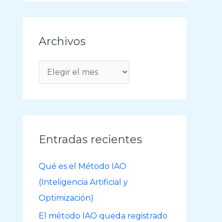
Archivos
A
r
c
h
i
Entradas recientes
v
o
Qué es el Método IAO
s
(Inteligencia Artificial y
Optimización)
El método IAO queda registrado