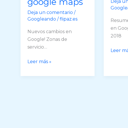
google maps
Deja u
Google
Deja un comentario
/
Googleando
/
flipaz.es
Resume
en Goog
Nuevos cambios en
2018
Google! Zonas de
servicio…
Resum
Leer má
de
Zonas
Leer más »
Noveda
de
2018
servicio
en
tu
ficha
de
google
maps