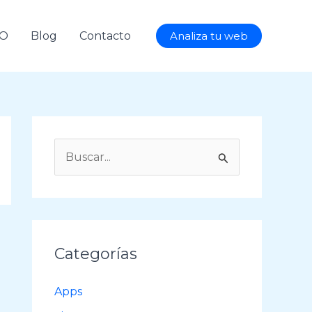
AO
Blog
Contacto
Analiza tu web
B
u
s
c
a
Categorías
r
p
Apps
o