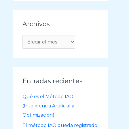
Archivos
A
r
c
h
i
Entradas recientes
v
o
Qué es el Método IAO
s
(Inteligencia Artificial y
Optimización)
El método IAO queda registrado