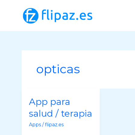
Ir
al
contenido
opticas
App para
salud / terapia
Apps
/
flipaz.es