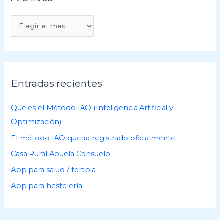
A
r
c
h
i
Entradas recientes
v
o
Qué es el Método IAO (Inteligencia Artificial y
s
Optimización)
El método IAO queda registrado oficialmente
Casa Rural Abuela Consuelo
App para salud / terapia
App para hostelería