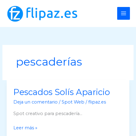
Ir
al
contenido
pescaderías
Pescados Solís Aparicio
Deja un comentario
/
Spot Web
/
flipaz.es
Spot creativo para pescadería…
Pescados
Leer más »
Solís