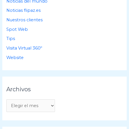
Noticias del mundo
Noticias flipaz.es
Nuestros clientes
Spot Web
Tips
Visita Virtual 360º
Website
Archivos
A
r
c
h