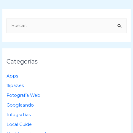
B
u
s
c
a
Categorías
r
p
Apps
o
flipaz.es
r
Fotografía Web
:
Googleando
InfograTías
Local Guide