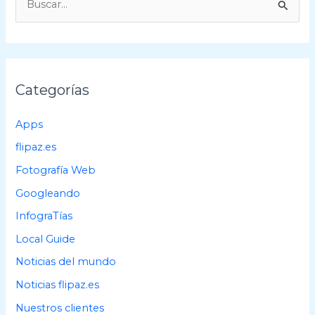
u
s
c
a
Categorías
r
p
Apps
o
flipaz.es
r
Fotografía Web
:
Googleando
InfograTías
Local Guide
Noticias del mundo
Noticias flipaz.es
Nuestros clientes