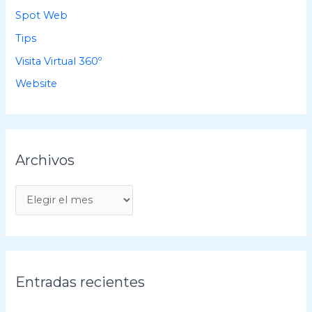
Spot Web
Tips
Visita Virtual 360º
Website
Archivos
A
r
c
h
i
Entradas recientes
v