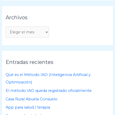
Archivos
A
r
c
h
i
Entradas recientes
v
o
Qué es el Método IAO (Inteligencia Artificial y
s
Optimización)
El método IAO queda registrado oficialmente
Casa Rural Abuela Consuelo
App para salud / terapia