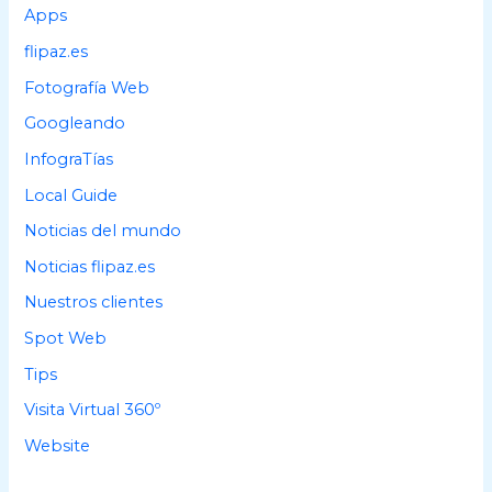
p
Apps
o
flipaz.es
r
Fotografía Web
:
Googleando
InfograTías
Local Guide
Noticias del mundo
Noticias flipaz.es
Nuestros clientes
Spot Web
Tips
Visita Virtual 360º
Website