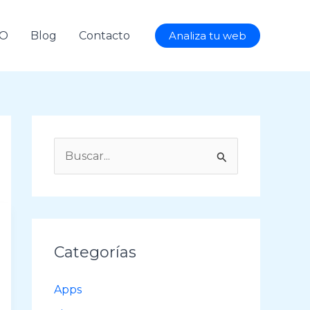
AO
Blog
Contacto
Analiza tu web
B
u
s
c
a
Categorías
r
p
Apps
o