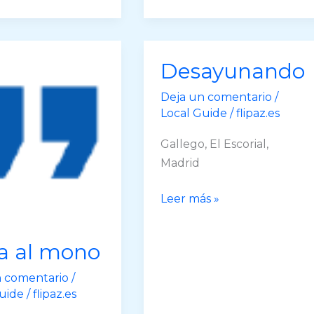
Desayunando
Deja un comentario
/
Local Guide
/
flipaz.es
Gallego, El Escorial,
Madrid
Desayunando
Leer más »
a al mono
n comentario
/
uide
/
flipaz.es