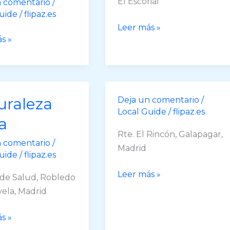
El Escorial
n comentario
/
uide
/
flipaz.es
Comiendo
Leer más »
s »
entre
aciones
trenes…
uraleza
Deja un comentario
/
Local Guide
/
flipaz.es
a
Rte. El Rincón, Galapagar,
n comentario
/
Madrid
uide
/
flipaz.es
Biencontentos
Leer más »
de Salud, Robledo
os
ela, Madrid
iréis
eza
s »