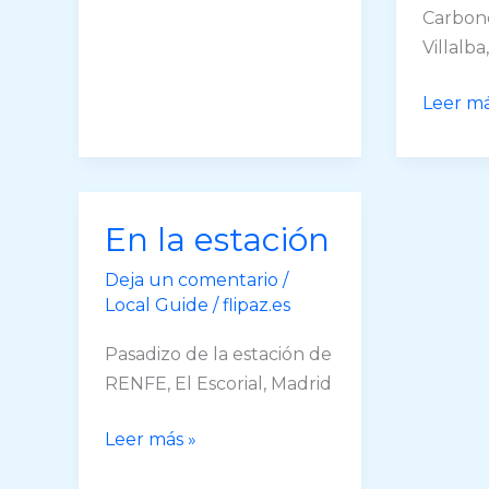
Carbone
Villalba
Leña
Leer má
al
mono
En la estación
Deja un comentario
/
Local Guide
/
flipaz.es
Pasadizo de la estación de
RENFE, El Escorial, Madrid
En
Leer más »
la