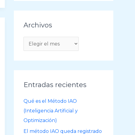
Archivos
A
r
c
h
i
Entradas recientes
v
o
Qué es el Método IAO
s
(Inteligencia Artificial y
Optimización)
El método IAO queda registrado