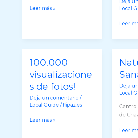
Deja u
Esos
Leer más »
Local G
desayunos
30.000
Leer má
ricos…
visualiz
de
1
foto!
100.000
Nat
visualizacione
San
s de fotos!
Deja u
Local G
Deja un comentario
/
Local Guide
/
flipaz.es
Centro 
de Chav
100.000
Leer más »
visualizaciones
Natural
Leer má
de