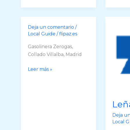
Sana
fotos!
Deja un comentario
/
Local Guide
/
flipaz.es
Gasolinera Zerogas,
Collado Villalba, Madrid
Falsas
Leer más »
intenciones
Leñ
Deja u
Local G