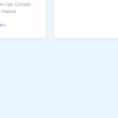
s Sáiz, Collado
, Madrid
s »