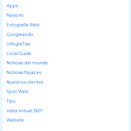
p
Apps
o
flipaz.es
r
Fotografía Web
:
Googleando
InfograTías
Local Guide
Noticias del mundo
Noticias flipaz.es
Nuestros clientes
Spot Web
Tips
Visita Virtual 360º
Website