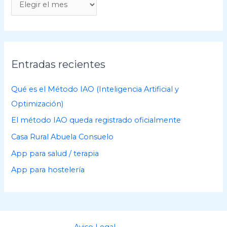
A
r
c
h
i
Entradas recientes
v
o
Qué es el Método IAO (Inteligencia Artificial y
s
Optimización)
El método IAO queda registrado oficialmente
Casa Rural Abuela Consuelo
App para salud / terapia
App para hostelería
Aviso Legal