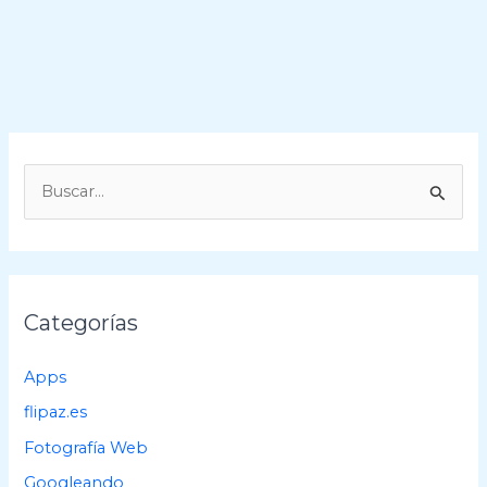
B
u
s
c
a
Categorías
r
p
Apps
o
flipaz.es
r
Fotografía Web
:
Googleando