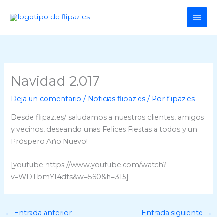
Ir
al
contenido
Navidad 2.017
Deja un comentario
/
Noticias flipaz.es
/ Por
flipaz.es
Desde flipaz.es/ saludamos a nuestros clientes, amigos
y vecinos, deseando unas Felices Fiestas a todos y un
Próspero Año Nuevo!
[youtube https://www.youtube.com/watch?
v=WDTbmYI4dts&w=560&h=315]
←
Entrada anterior
Entrada siguiente
→