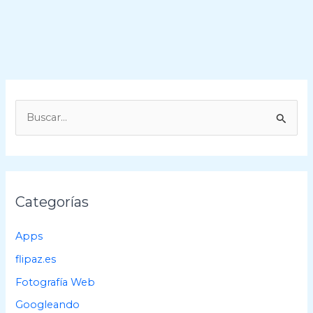
B
u
s
c
a
Categorías
r
p
Apps
o
flipaz.es
r
Fotografía Web
:
Googleando