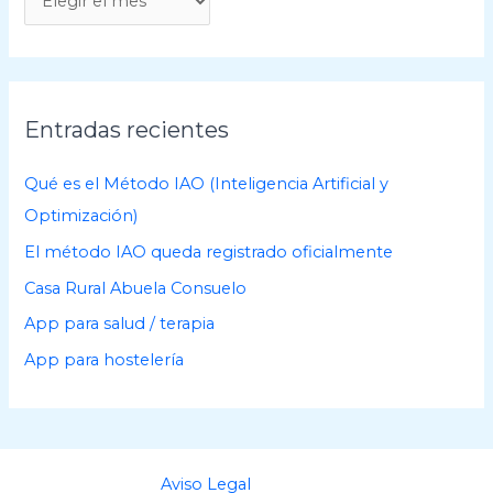
r
c
h
i
Entradas recientes
v
o
Qué es el Método IAO (Inteligencia Artificial y
s
Optimización)
El método IAO queda registrado oficialmente
Casa Rural Abuela Consuelo
App para salud / terapia
App para hostelería
Aviso Legal