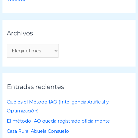
Archivos
A
r
c
h
i
Entradas recientes
v
o
Qué es el Método IAO (Inteligencia Artificial y
s
Optimización)
El método IAO queda registrado oficialmente
Casa Rural Abuela Consuelo