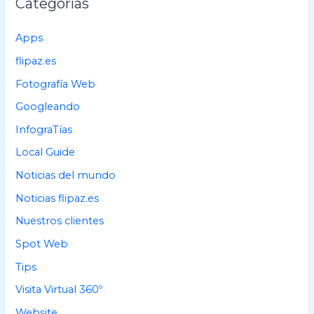
Categorías
r
p
Apps
o
flipaz.es
r
Fotografía Web
:
Googleando
InfograTías
Local Guide
Noticias del mundo
Noticias flipaz.es
Nuestros clientes
Spot Web
Tips
Visita Virtual 360º
Website