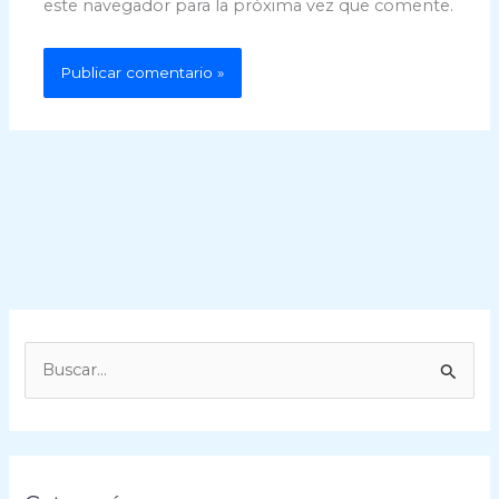
este navegador para la próxima vez que comente.
B
u
s
c
a