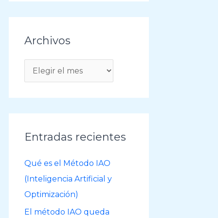
Archivos
A
r
c
h
i
Entradas recientes
v
o
Qué es el Método IAO
s
(Inteligencia Artificial y
Optimización)
El método IAO queda