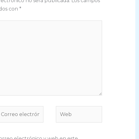
lectrónico no será publicada.
Los campos
ados con
*
orreo
Web
lectrónico
rreo electrónico y web en este