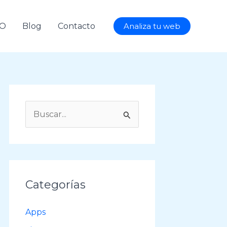
AO
Blog
Contacto
Analiza tu web
B
u
s
c
a
Categorías
r
p
Apps
o