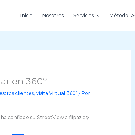
Inicio
Nosotros
Servicios
Método I
mar en 360º
stros clientes
,
Visita Virtual 360º
/ Por
ha confiado su StreetView a flipaz.es/