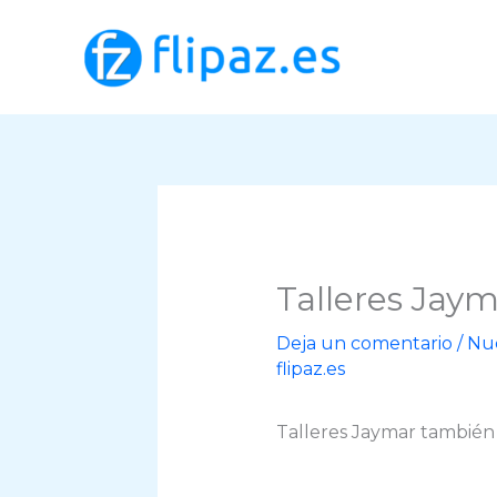
Ir
al
contenido
Talleres Jay
Deja un comentario
/
Nue
flipaz.es
Talleres Jaymar también 