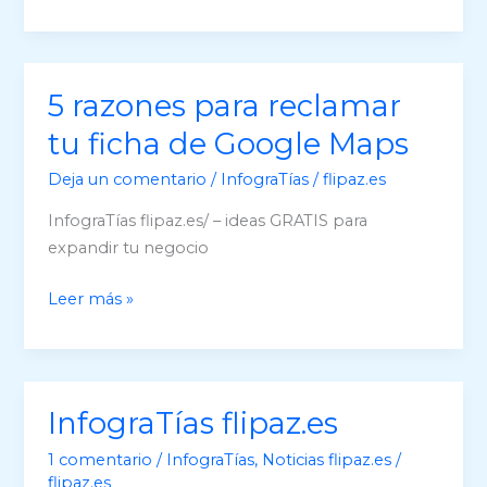
acciones
que
pueden
ayudarte
5 razones para reclamar
a
tu ficha de Google Maps
posicionar
tu
Deja un comentario
/
InfograTías
/
flipaz.es
ficha
InfograTías flipaz.es/ – ideas GRATIS para
de
expandir tu negocio
Google
Maps
5
Leer más »
razones
para
reclamar
tu
InfograTías flipaz.es
ficha
1 comentario
/
InfograTías
,
Noticias flipaz.es
/
de
flipaz.es