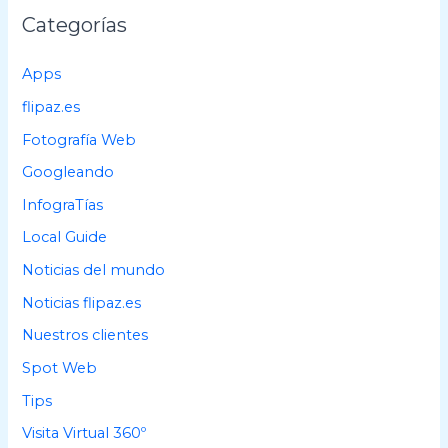
a
Categorías
r
p
Apps
o
flipaz.es
r
Fotografía Web
:
Googleando
InfograTías
Local Guide
Noticias del mundo
Noticias flipaz.es
Nuestros clientes
Spot Web
Tips
Visita Virtual 360º