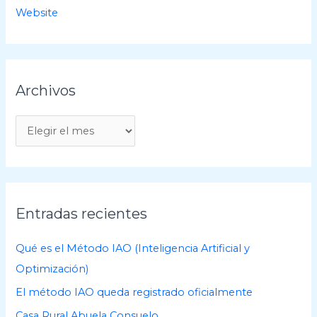
Website
Archivos
A
r
c
h
i
Entradas recientes
v
o
Qué es el Método IAO (Inteligencia Artificial y
s
Optimización)
El método IAO queda registrado oficialmente
Casa Rural Abuela Consuelo