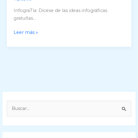
Google
Maps
InfograTía: Dicese de las ideas infográficas
gratuítas…
InfograTías
Leer más »
flipaz.es
B
u
s
c