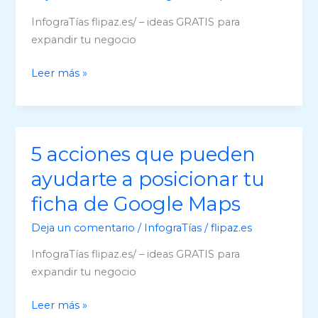
InfograTías flipaz.es/ – ideas GRATIS para
expandir tu negocio
Descubre
Leer más »
las
Publicaciones
de
GoogleMaps
5 acciones que pueden
y
ayudarte a posicionar tu
anuncia
tu
ficha de Google Maps
empresa
Deja un comentario
/
InfograTías
/
flipaz.es
GRATIS
InfograTías flipaz.es/ – ideas GRATIS para
expandir tu negocio
5
Leer más »