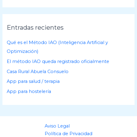
c
h
i
Entradas recientes
v
o
Qué es el Método IAO (Inteligencia Artificial y
s
Optimización)
El método IAO queda registrado oficialmente
Casa Rural Abuela Consuelo
App para salud / terapia
App para hostelería
Aviso Legal
Política de Privacidad