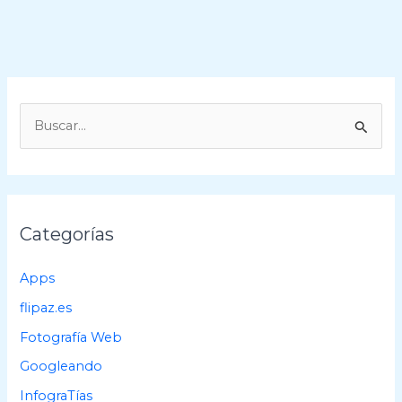
B
u
s
c
a
Categorías
r
p
Apps
o
flipaz.es
r
Fotografía Web
:
Googleando
InfograTías