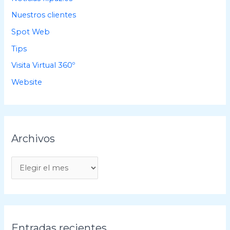
Nuestros clientes
Spot Web
Tips
Visita Virtual 360º
Website
Archivos
A
r
c
h
i
Entradas recientes