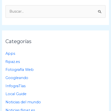
B
u
s
c
a
Categorías
r
p
Apps
o
flipaz.es
r
Fotografía Web
:
Googleando
InfograTías
Local Guide
Noticias del mundo
Noticias flipaz.es