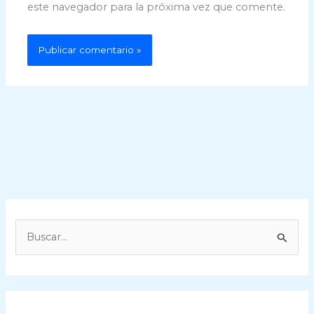
este navegador para la próxima vez que comente.
B
u
s
c
a