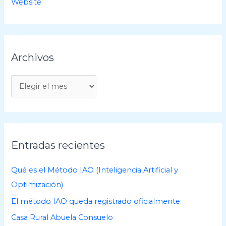
Website
Archivos
A
r
c
h
i
Entradas recientes
v
o
Qué es el Método IAO (Inteligencia Artificial y
s
Optimización)
El método IAO queda registrado oficialmente
Casa Rural Abuela Consuelo