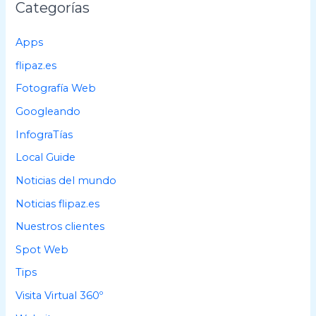
Categorías
r
p
Apps
o
flipaz.es
r
Fotografía Web
:
Googleando
InfograTías
Local Guide
Noticias del mundo
Noticias flipaz.es
Nuestros clientes
Spot Web
Tips
Visita Virtual 360º